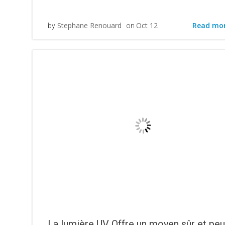
Read mo
Stephane Renouard
Oct 12
by
on
La lumière UV Offre un moyen sûr et peu