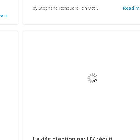
Read m
Stephane Renouard
Oct 8
by
on
re
La désinfection par UV réduit