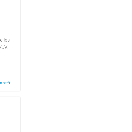
e les
r/UV,
ore