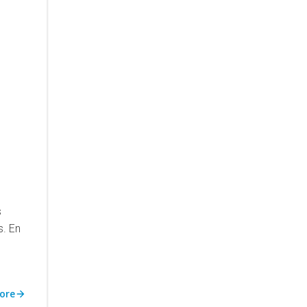
s
s. En
ore